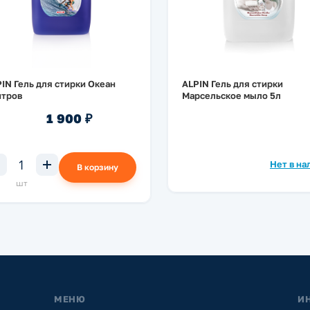
IN Гель для стирки Океан
ALPIN Гель для стирки
итров
Марсельское мыло 5л
1 900 ₽
Нет в на
В корзину
шт
МЕНЮ
И