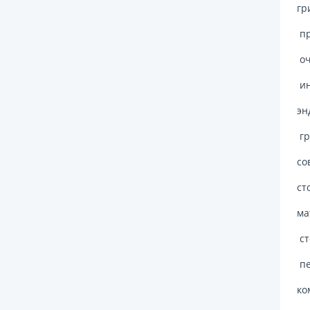
гр
пр
оч
ин
эн
гр
со
ст
ма
ст
пе
ко