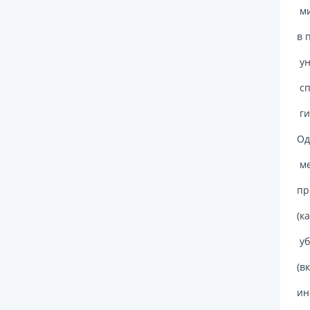
ми
в 
ун
сп
ги
Од
ме
пр
(к
уб
(в
ин