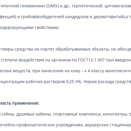
типичной пневмонии» (SARS) и др., герпетической, цитомегалов
фекций) и грибов(возбудителей кандидозов и дерматофитий),
зодорирующими свойствами.
створы средства не портят обрабатываемые объекты, не обесц
 степени воздействия на организм по ГОСТ12.1.007 при введени
асных веществ, при нанесении на кожу – к 4 классу малотокси
нцентрации рабочих растворов 0,25-5%. Норма расхода средств
ласть применения:
ссейны, душевые кабины, спортивные комплексы, кинотеатры, 
лечебно-профилактических учреждениях, акушерских стационар