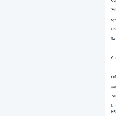
Со
7%
су
На
За
Ср
Об
зо
эн
Ко
H5