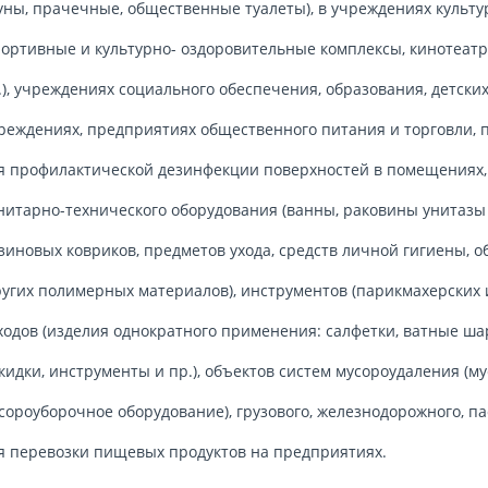
уны, прачечные, общественные туалеты), в учреждениях культур
портивные и культурно- оздоровительные комплексы, кинотеатр
.), учреждениях социального обеспечения, образования, детск
реждениях, предприятиях общественного питания и торговли
я профилактической дезинфекции поверхностей в помещениях,
нитарно-технического оборудования (ванны, раковины унитазы 
зиновых ковриков, предметов ухода, средств личной гигиены, об
угих полимерных материалов), инструментов (парикмахерских 
ходов (изделия однократного применения: салфетки, ватные ша
кидки, инструменты и пр.), объектов систем мусороудаления (м
сороуборочное оборудование), грузового, железнодорожного, п
я перевозки пищевых продуктов на предприятиях.