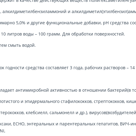
держит в качестве действующих веществ полигексаметиленгуан
, алкилдиметилбензиламмоний и алкилдиметил(этилбензил)амм
ммарно 5,0% и другие функциональные добавки, рН средства сост
 10 литров воды – 100 грамм. Для обработки поверхностей.
тем смыть водой.
ок годности средства составляет 3 года, рабочих растворов – 14 
ладает антимикробной активностью в отношении бактерий(в то
лотистого и эпидермального стафилококков, стрептококков, ки
терококков, клебсиелл, сальмонелл и др.), вирусов(возбудител
ксаки, ЕСНО, энтеральных и парентеральных гепатитов, ВИЧ-ин
NI,