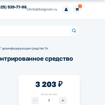
0
925) 539-77-96
info@belgnom.ru
з" дезинфицирующее средство 5л
нтрированное средство
3 203 ₽
Количество