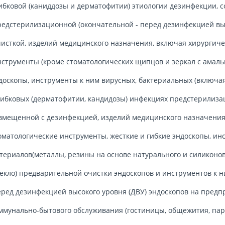
ибковой (каниддозы и дерматофитии) этиологии дезинфекции, 
едстерилизационной (окончательной - перед дезинфекцией выс
исткой, изделий медицинского назначения, включая хирургиче
струменты (кроме стоматологических щипцов и зеркал с амальг
доскопы, инструменты к ним вирусных, бактериальных (включая
ибковых (дерматофитии, кандидозы) инфекциях предстерилиза
вмещенной с дезинфекцией, изделий медицинского назначени
оматологические инструменты, жесткие и гибкие эндоскопы, ин
териалов(металлы, резины на основе натурального и силиконово
екло) предварительной очистки эндоскопов и инструментов к 
ред дезинфекцией высокого уровня (ДВУ) эндоскопов на пред
ммунально-бытового обслуживания (гостиницы, общежития, пар