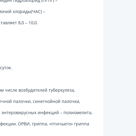
идин гидрохлорид (ПГПГ) –
оний хлориды(ЧАС) –
авляет 8,0 – 10,0.
суток.
м числе возбудителей туберкулеза,
шечной палочки, синегнойной палочки,
ей энтеровирусных инфекций – полиомелита,
фекции, ОРВИ, гриппа, «птичьего» гриппа