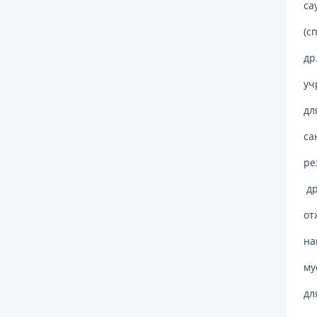
са
(с
др
уч
дл
са
ре
др
от
на
му
дл