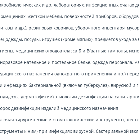
кробиологических и др. лабораториях, инфекционных очагах д
помещениях, жесткой мебели, поверхностей приборов, оборудов
итазы и др.), резиновых ковриков, уборочного инвентаря, мусор
ецодежды, посуды, игрушек (кроме мягких), предметов ухода за
гиены, медицинских отходов класса Б и В(ватные тампоны, ис
норазовое нательное и постельное белье, одежда персонала, ма
дицинского назначения однократного применения и пр.) пере
и инфекциях бактериальной (включая туберкулез), вирусной и 
андидозы, дерматофитии) этиологии дезинфекции на санитарно
орок дезинфекции изделий медицинского назначения
ключая хирургические и стоматологические инструменты, жестк
струменты к ним) при инфекциях вирусной, бактериальной (вкл