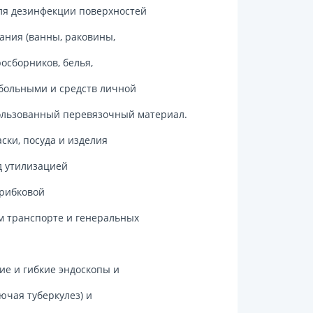
ля дезинфекции поверхностей
ания (ванны, раковины,
осборников, белья,
 больными и средств личной
пользованный перевязочный материал.
ски, посуда и изделия
д утилизацией
грибковой
м транспорте и генеральных
ие и гибкие эндоскопы и
ючая туберкулез) и