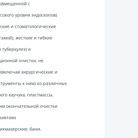
совмещенной с
окого уровня эндоскопов)
ские и стоматологические
амой), жесткие и гибкие
 туберкулез) и
ционной очистки, не
я(включая хирургические и
струменты к ним) из различных
го каучука, пластмассы,
ним окончательной очистки
приятиях
икмахерские, бани,