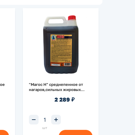
ное
"Магос Н" среднепенное от
нагаров,сильных жировых
загрязнений и отложений 5л
2 289 ₽
шт