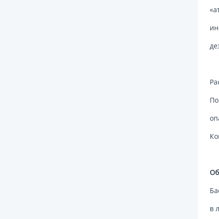
«а
ин
де
Ра
По
оп
Ко
Об
Ба
в 