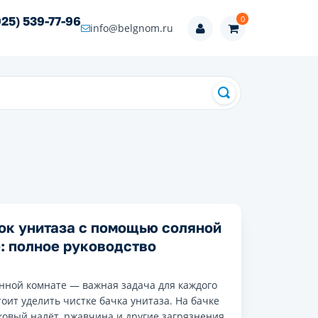
0
925) 539-77-96
info@belgnom.ru
ок унитаза с помощью соляной
: полное руководство
нной комнате — важная задача для каждого
тоит уделить чистке бачка унитаза. На бачке
ковый налёт, ржавчина и другие загрязнения,