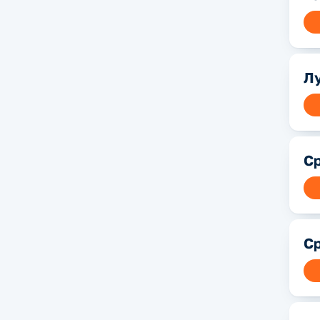
Лу
С
Ср