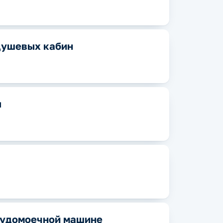
 душевых кабин
ы
осудомоечной машине