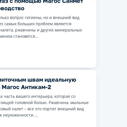
итаз с помощью Магос Санмет
оводство
олько вопрос гигиены, но и внешний вид
из самых больших проблем является
 налета, ржавчины и других минеральных
менем становятся...
литочным швам идеальную
м Магос Антикам-2
 часть вашего интерьера, которая со
тоящей головной болью. Ржавчина, мыльные
ковый налет – все это портит внешний вид
 неухоженности....