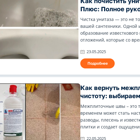
Как почистить ун
Плюс: Полное рук
Чистка унитаза — это не т
вашей сантехники. Одной 
образование известкового
отложений, которые со вре
23.05.2025
Подробнее
Как вернуть межп
чистоту: выбирае
Межплиточные швы – это та
временем может стать нас
разводы, плесень и извест
плитки и создает ощущение
22.05.2025