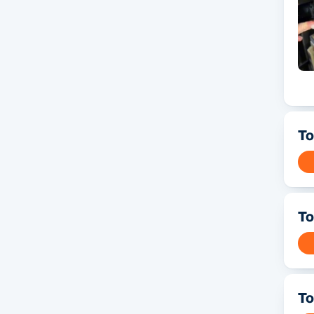
Т
То
То