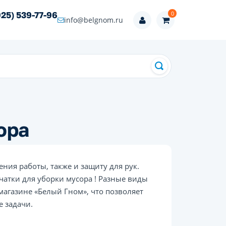
0
925) 539-77-96
info@belgnom.ru
ора
ия работы, также и защиту для рук.
атки для уборки мусора ! Разные виды
магазине «Белый Гном», что позволяет
 задачи.