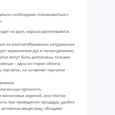
чально необходимо познакомиться с
 :
идят на руке, хорошо растягиваются.
нные из хлопчатобумажных натуральных
вует загрязнению рук и потоотделению,
атки могут быть дополнены точками
ливные – одна из сторон облита
 перчаток, но оставляет перчатки
менения
величенную прочность
 и виниловых изделий, они плотно
ость при проведении процедур, удобно
и активным веществам, обладают