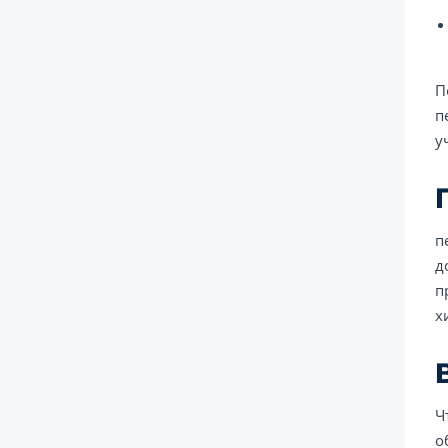
П
п
у
п
д
п
х
Ч
о