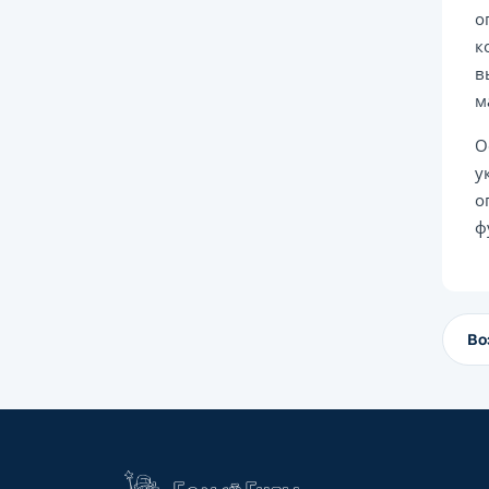
о
к
в
м
О
у
о
ф
Во