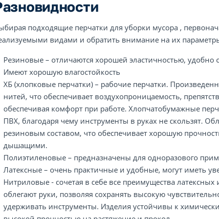
Разновидности
ыбирая подходящие перчатки для уборки мусора , первона
еализуемыми видами и обратить внимание на их параметры
Резиновые – отличаются хорошей эластичностью, удобно с
Имеют хорошую влагостойкость
ХБ (хлопковые перчатки) – рабочие перчатки. Произведе
нитей, что обеспечивает воздухопроницаемость, препятст
обеспечивая комфорт при работе. Хлопчатобумажные перч
ПВХ, благодаря чему инструменты в руках не скользят. Об
резиновым составом, что обеспечивает хорошую прочность
дышащими.
Полиэтиленовые – предназначены для одноразового при
Латексные – очень практичные и удобные, могут иметь у
Нитриловые - сочетая в себе все преимущества латексных
облегают руки, позволяя сохранять высокую чувствительн
удерживать инструменты. Изделия устойчивы к химическ
высокой прочностью на растяжение и прокол.