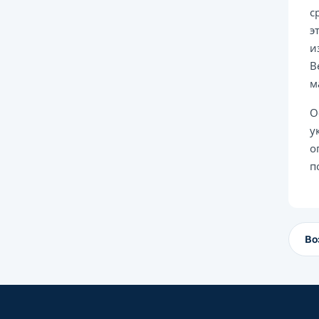
с
э
и
В
м
О
у
о
п
Во