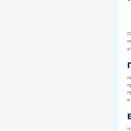
П
п
у
п
п
п
и
Ч