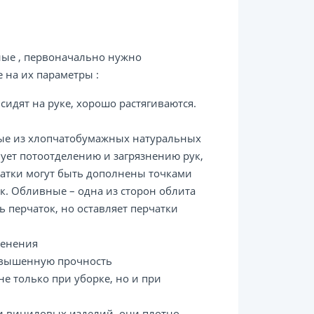
ые , первоначально нужно
 на их параметры :
идят на руке, хорошо растягиваются.
нные из хлопчатобумажных натуральных
вует потоотделению и загрязнению рук,
атки могут быть дополнены точками
к. Обливные – одна из сторон облита
 перчаток, но оставляет перчатки
менения
повышенную прочность
е только при уборке, но и при
 и виниловых изделий, они плотно