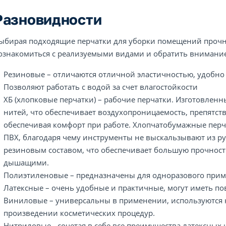
Разновидности
ыбирая подходящие перчатки для уборки помещений прочн
ознакомиться с реализуемыми видами и обратить внимание
Резиновые – отличаются отличной эластичностью, удобно с
Позволяют работать с водой за счет влагостойкости
ХБ (хлопковые перчатки) – рабочие перчатки. Изготовле
нитей, что обеспечивает воздухопроницаемость, препятст
обеспечивая комфорт при работе. Хлопчатобумажные перч
ПВХ, благодаря чему инструменты не выскальзывают из ру
резиновым составом, что обеспечивает большую прочность
дышащими.
Полиэтиленовые – предназначены для одноразового при
Латексные – очень удобные и практичные, могут иметь 
Виниловые – универсальны в применении, используются н
произведении косметических процедур.
Нитриловые - сочетая в себе все преимущества латексных