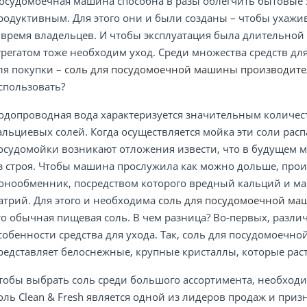
осудомоечная машина способна в разы облегчить бытовые з
родуктивным. Для этого они и были созданы – чтобы ухажив
 время владельцев. И чтобы эксплуатация была длительной
грегатом тоже необходим уход. Среди множества средств дл
ля покупки –
соль для посудомоечной машины производит
спользовать?
одопроводная вода характеризуется значительным количес
альциевых солей. Когда осуществляется мойка эти соли расп
осудомойки возникают отложения извести, что в будущем 
з строя. Чтобы машина прослужила как можно дольше, про
онообменник, посредством которого вредный кальций и м
атрий. Для этого и необходима
соль для посудомоечной м
то обычная пищевая соль. В чем разница? Во-первых, разли
собенности средства для ухода. Так, соль для посудомоечн
редставляет белоснежные, крупные кристаллы, которые раст
тобы выбрать соль среди большого ассортимента, необход
оль Clean & Fresh является одной из лидеров продаж и при