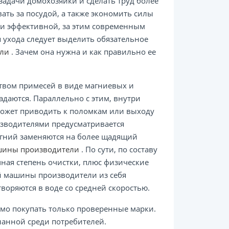
адачи домохозяйки и сделать труд более
ать за посудой, а также экономить силы
 и эффективной, за этим современным
я ухода следует выделить обязательное
ели
. Зачем она нужна и как правильно ее
твом примесей в виде магниевых и
адаются. Параллельно с этим, внутри
может приводить к поломкам или выходу
изводителями предусматривается
агний заменяются на более щадящий
ашины производители
. По сути, по составу
чная степень очистки, плюс физические
ой машины производители из себя
воряются в воде со средней скоростью.
имо покупать только проверенные марки.
знанной среди потребителей.