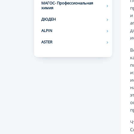
П
МАГОС- Профессиональная
п
химия
и
ДЮДЕН
а
д
ALPIN
и
ASTER
В
к
п
и
и
н
э
о
п
Ч
С