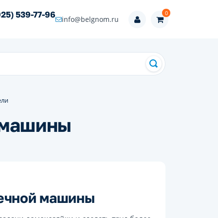
0
925) 539-77-96
info@belgnom.ru
ели
 машины
оечной машины