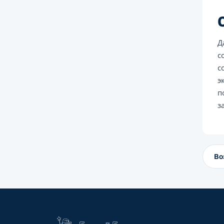
Д
с
с
э
п
з
Во