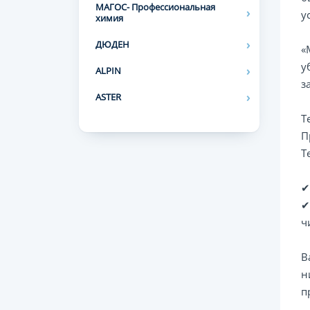
МАГОС- Профессиональная
у
химия
ДЮДЕН
«
у
ALPIN
з
ASTER
Т
П
Т
✔
✔
ч
В
н
п