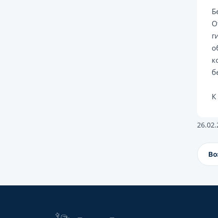
Б
О
г
о
к
б
К
26.02
Во