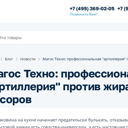
+7 (495) 369-02-05
+7 (
Позвонить Вам?
Блог
Новости
Магос Техно: профессиональная "артиллерия" п
гос Техно: профессион
ртиллерия" против жира
асоров
аковина на кухне начинает предательски булькать, отказыв
ытовой химии есть средства-универсалы, а есть настоящие