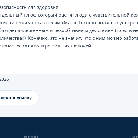
езопасность для здоровья
тдельный плюс, который оценят люди с чувствительной кож
игиеническим показателям «Магос Техно» соответствует тре
бладает аллергенным и резорбтивным действием (то есть не
оличествах). Конечно, это не значит, что с ним можно работа
езопаснее многих агрессивных щелочей.
.2026
зврат к списку
МЕНЮ
И