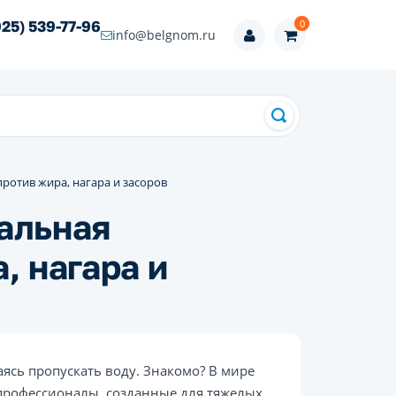
0
925) 539-77-96
info@belgnom.ru
ротив жира, нагара и засоров
альная
, нагара и
аясь пропускать воду. Знакомо? В мире
 профессионалы, созданные для тяжелых