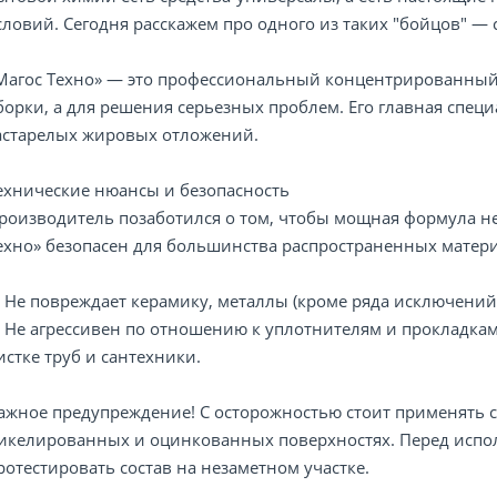
словий. Сегодня расскажем про одного из таких "бойцов" — 
Магос Техно» — это профессиональный концентрированный с
борки, а для решения серьезных проблем. Его главная специ
астарелых жировых отложений.
ехнические нюансы и безопасность
роизводитель позаботился о том, чтобы мощная формула н
ехно» безопасен для большинства распространенных матер
 Не повреждает керамику, металлы (кроме ряда исключений
 Не агрессивен по отношению к уплотнителям и прокладкам
истке труб и сантехники.
ажное предупреждение! С осторожностью стоит применять 
икелированных и оцинкованных поверхностях. Перед испо
ротестировать состав на незаметном участке.