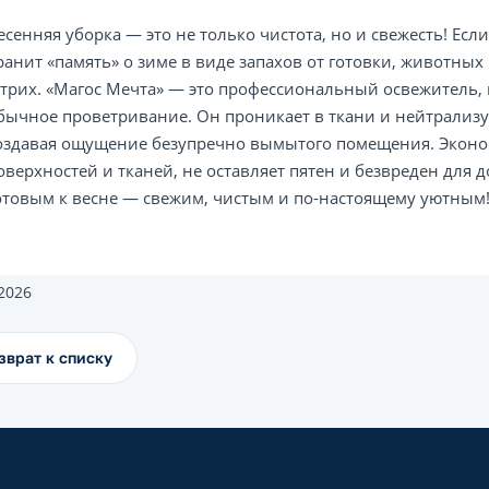
есенняя уборка — это не только чистота, но и свежесть! Есл
ранит «память» о зиме в виде запахов от готовки, животны
трих. «Магос Мечта» — это профессиональный освежитель, к
бычное проветривание. Он проникает в ткани и нейтрализу
оздавая ощущение безупречно вымытого помещения. Эконо
оверхностей и тканей, не оставляет пятен и безвреден для
отовым к весне — свежим, чистым и по-настоящему уютным
.2026
зврат к списку