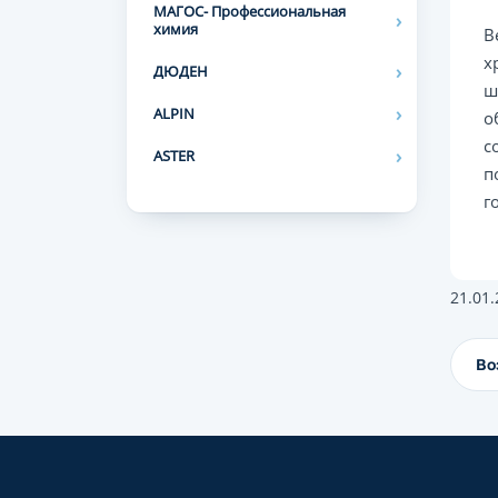
МАГОС- Профессиональная
химия
В
х
ДЮДЕН
ш
ALPIN
о
с
ASTER
п
г
21.01
Во