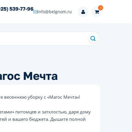
0
925) 539-77-96
info@belgnom.ru
агос Мечта
те весеннюю уборку с «Магос Мечта»!
тами» питомцев и затхлостью, даря дому
стей и вашего бюджета. Дышите полной