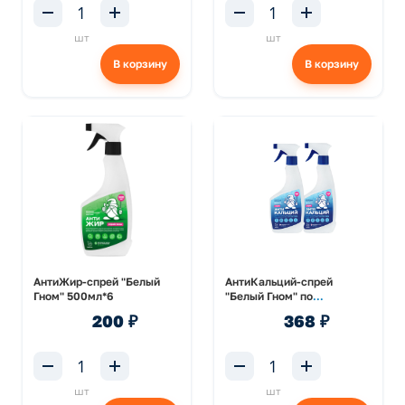
шт
шт
В корзину
В корзину
АнтиЖир-спрей "Белый
АнтиКальций-спрей
Гном" 500мл*6
"Белый Гном" по
2шт/500мл*3
200 ₽
368 ₽
шт
шт