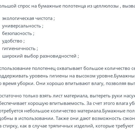
ольшой спрос на бумажные полотенца из целлюлозы , выз
экологическая чистота ;
универсальность ;
безопасность ;
удобство ;
гигиеничность ;
широкий выбор разновидностей ;
спользование полотенец охватывает большое количество с
оддерживать уровень гигиены на высоком уровне.Бумажны
о время уборки. Они хорошо впитывают влагу, позволяя вы
остаточно только взять лист материала, вытереть руки насух
беспечивает хорошую впитываемость. За счет этого влага уб
отребуется небольшое количество материала.Бумажные пол
добны в использовании. Также они дают возможность сэко
а стирку, как в случае тряпичных изделий, которые требуют