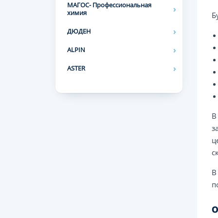
МАГОС- Профессиональная
химия
Б
ДЮДЕН
ALPIN
ASTER
В
з
ц
с
В
п
О