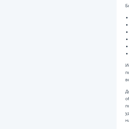
Б
И
п
в
Д
о
п
у
н