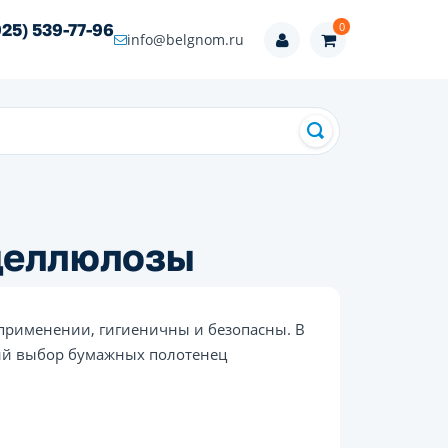
0
925) 539-77-96
info@belgnom.ru
целлюлозы
применении, гигиеничны и безопасны. В
ий выбор бумажных полотенец