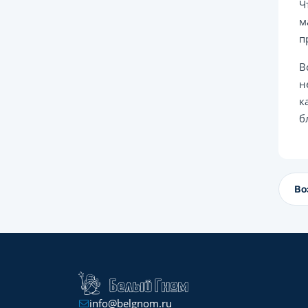
Ч
м
п
В
н
к
б
Во
info@belgnom.ru