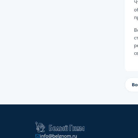
Ч
о
п
В
с
р
с
Во
info@belgnom.ru