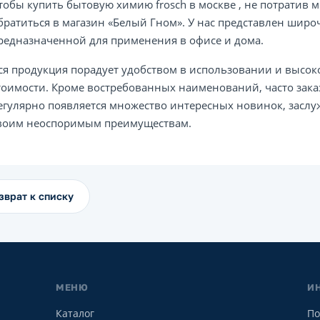
тобы купить бытовую химию frosch в москве , не потратив м
братиться в магазин «Белый Гном». У нас представлен шир
редназначенной для применения в офисе и дома.
ся продукция порадует удобством в использовании и высо
тоимости. Кроме востребованных наименований, часто зака
егулярно появляется множество интересных новинок, засл
воим неоспоримым преимуществам.
зврат к списку
МЕНЮ
И
Каталог
По