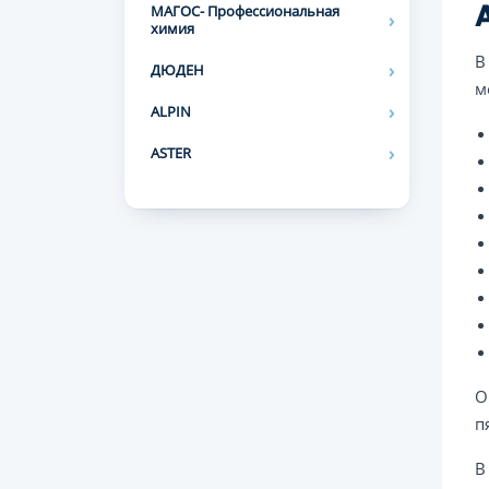
МАГОС- Профессиональная
химия
В
ДЮДЕН
м
ALPIN
ASTER
О
п
В