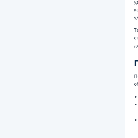
у
к
у
Т
с
д
П
о