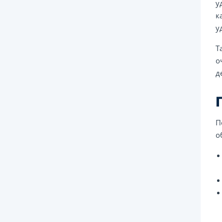
у
к
у
Т
о
д
П
о