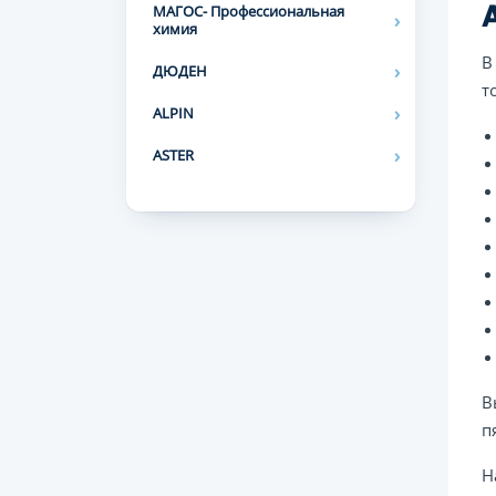
МАГОС- Профессиональная
химия
В
ДЮДЕН
т
ALPIN
ASTER
В
п
Н