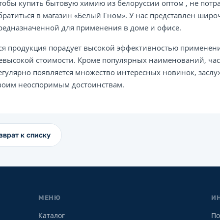
тобы купить бытовую химию из белоруссии оптом , не потра
братиться в магазин «Белый Гном». У нас представлен шир
редназначенной для применения в доме и офисе.
ся продукция порадует высокой эффективностью применени
евысокой стоимости. Кроме популярных наименований, част
егулярно появляется множество интересных новинок, засл
воим неоспоримым достоинствам.
зврат к списку
МЕНЮ
И
Каталог
По