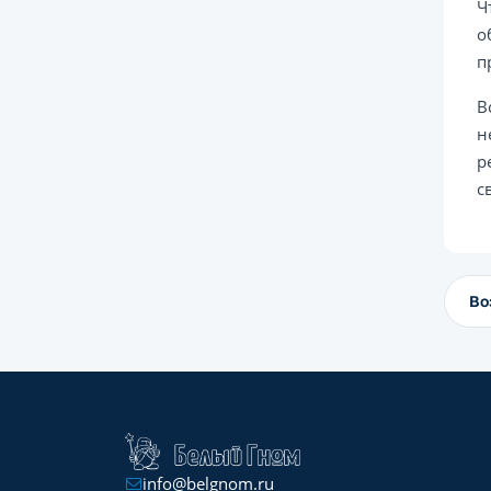
Ч
о
п
В
н
р
с
Во
info@belgnom.ru