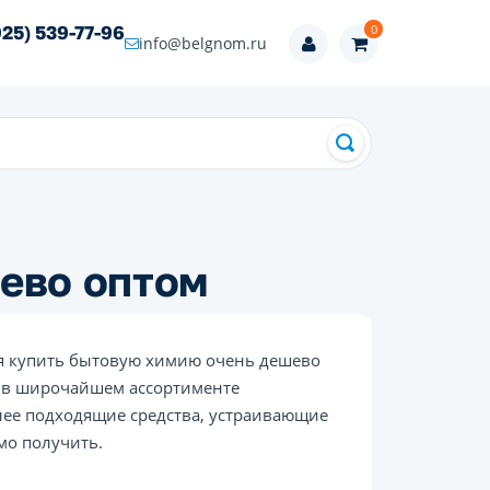
0
925) 539-77-96
info@belgnom.ru
ево оптом
я купить бытовую химию очень дешево
е в широчайшем ассортименте
лее подходящие средства, устраивающие
мо получить.