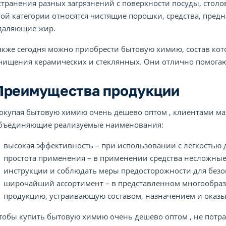
странения разных загрязнений с поверхности посуды, столов
той категории относятся чистящие порошки, средства, пред
даляющие жир.
акже сегодня можно приобрести бытовую химию, состав кот
чищения керамических и стеклянных. Они отлично помогаю
Преимущества продукции
окупая бытовую химию очень дешево оптом , клиентами ма
бъединяющие реализуемые наименования:
высокая эффективность – при использовании с легкостью 
простота применения – в применении средства несложные,
инструкции и соблюдать меры предосторожности для безоп
широчайший ассортимент – в представленном многообраз
продукцию, устраивающую составом, назначением и оказ
тобы купить бытовую химию очень дешево оптом , не потрат