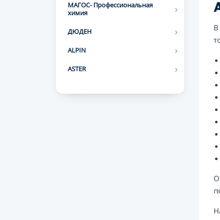
МАГОС- Профессиональная
химия
В
ДЮДЕН
т
ALPIN
ASTER
О
п
Н