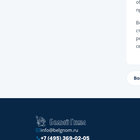
о
п
В
с
р
с
Во
info@belgnom.ru
+7 (495) 369-02-05