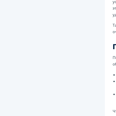
у
э
у
Т
о
П
о
Ч