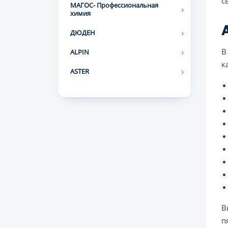
с
МАГОС- Профессиональная
химия
ДЮДЕН
В
ALPIN
к
ASTER
В
п