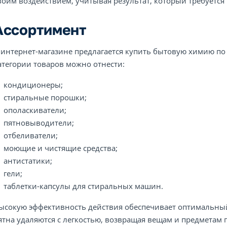
воим воздействием, учитывая результат, который требуется
Ассортимент
 интернет-магазине предлагается купить бытовую химию по н
атегории товаров можно отнести:
кондиционеры;
стиральные порошки;
ополаскиватели;
пятновыводители;
отбеливатели;
моющие и чистящие средства;
антистатики;
гели;
таблетки-капсулы для стиральных машин.
ысокую эффективность действия обеспечивает оптимальный 
ятна удаляются с легкостью, возвращая вещам и предмета