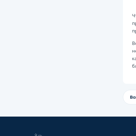
Ч
п
п
В
н
к
б
Во