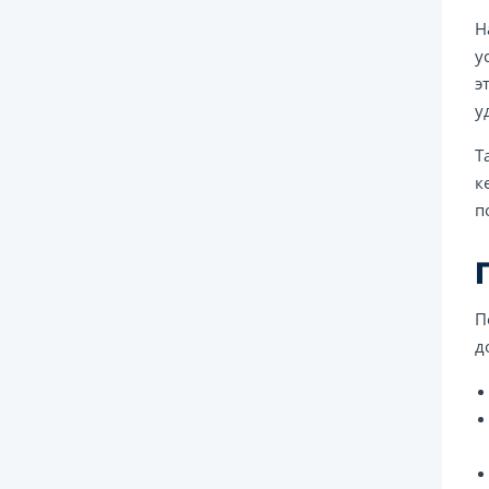
Н
у
э
у
Т
к
п
П
д