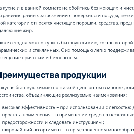
а кухне и в ванной комнате не обойтись без моющих и чист
странения разных загрязнений с поверхности посуды, печки,
той категории относятся чистящие порошки, средства, пред
даляющие жир.
акже сегодня можно купить бытовую химию, состав которой
ерамических и стеклянных. С их помощью легко поддержива
осещение приятным и безопасным.
Преимущества продукции
окупая бытовую химию по низкой цене оптом в москве , кл
остоинства, объединяющие реализуемые наименования:
высокая эффективность – при использовании с легкостью 
простота применения – в применении средства несложные
предосторожности и следовать инструкциям ;
широчайший ассортимент – в представленном многообраз