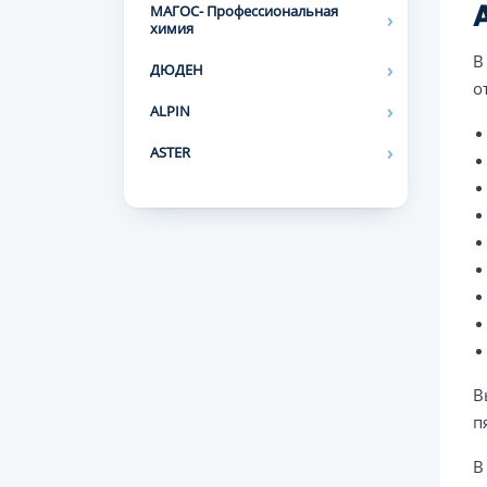
МАГОС- Профессиональная
химия
В
ДЮДЕН
о
ALPIN
ASTER
В
п
В