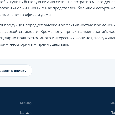
тобы купить бытовую химию сити , не потратив много денег
агазин «Белый Гном». У нас представлен большой ассортим
рименения в офисе и дома.
ся продукция порадует высокой эффективностью применени
евысокой стоимости. Кроме популярных наименований, част
егулярно появляется много интересных новинок, заслужив
воим неоспоримым преимуществам.
зврат к списку
МЕНЮ
И
Каталог
По