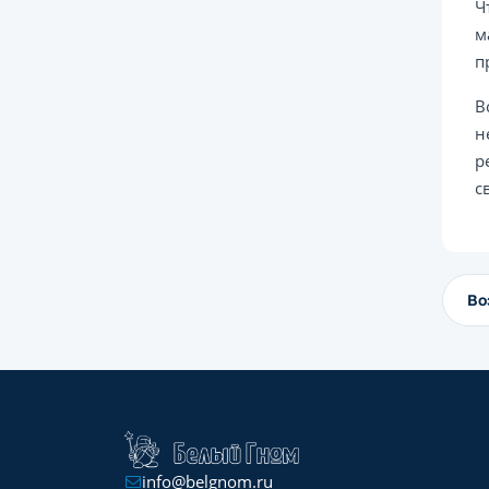
Ч
м
п
В
н
р
с
Во
info@belgnom.ru