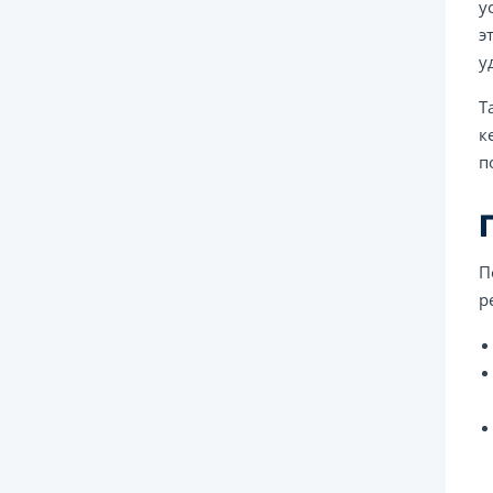
у
э
у
Т
к
п
П
р