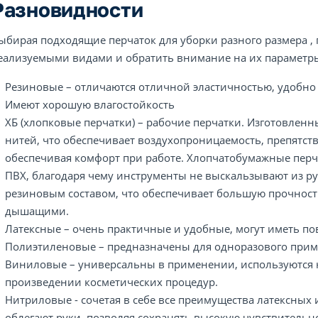
Разновидности
ыбирая подходящие перчаток для уборки разного размера ,
еализуемыми видами и обратить внимание на их параметры
Резиновые – отличаются отличной эластичностью, удобно с
Имеют хорошую влагостойкость
ХБ (хлопковые перчатки) – рабочие перчатки. Изготовле
нитей, что обеспечивает воздухопроницаемость, препятст
обеспечивая комфорт при работе. Хлопчатобумажные перч
ПВХ, благодаря чему инструменты не выскальзывают из ру
резиновым составом, что обеспечивает большую прочность
дышащими.
Латексные – очень практичные и удобные, могут иметь 
Полиэтиленовые – предназначены для одноразового при
Виниловые – универсальны в применении, используются н
произведении косметических процедур.
Нитриловые - сочетая в себе все преимущества латексных
облегают руки, позволяя сохранять высокую чувствительн