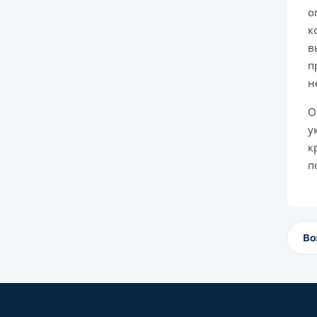
о
к
в
п
н
О
у
к
п
Во