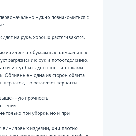
 первоначально нужно познакомиться с
 :
идят на руке, хорошо растягиваются.
нные из хлопчатобумажных натуральных
вует загрязнению рук и потоотделению,
атки могут быть дополнены точками
к. Обливные – одна из сторон облита
 перчаток, но оставляет перчатки
повышенную прочность
менения
е только при уборке, но и при
 и виниловых изделий, они плотно
ость при проведении процедур, удобно