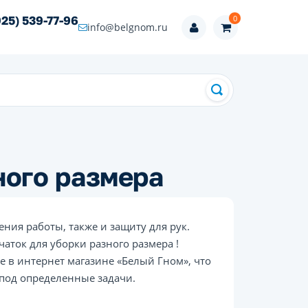
0
925) 539-77-96
info@belgnom.ru
ного размера
ия работы, также и защиту для рук.
аток для уборки разного размера !
 в интернет магазине «Белый Гном», что
под определенные задачи.