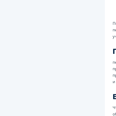
П
п
у
п
п
п
и
Ч
о