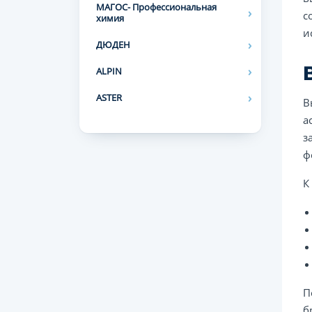
МАГОС- Профессиональная
с
химия
и
ДЮДЕН
ALPIN
ASTER
В
а
з
ф
К
П
б