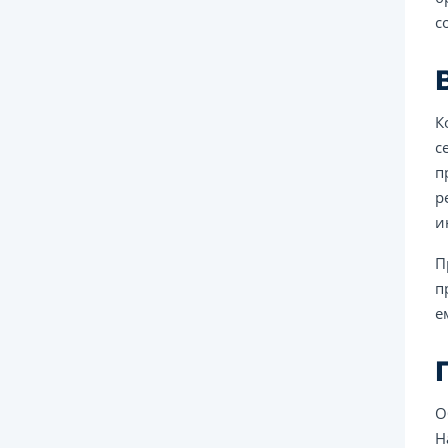
с
К
с
п
р
и
П
п
е
О
Н