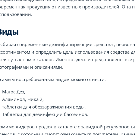
овременная продукция от известных производителей. Она п
спользовании.
Виды
ыбирая современные дезинфицирующие средства , первонач
ссортиментом и определить цель использования средства д
аглянуть к нам в каталог. Именно здесь и представлены вс
отографиями и описаниями.
 самым востребованным видам можно отнести:
Магос Дез,
Аламинол, Ника 2,
таблетки для обеззараживания воды,
Таблетки для дезинфекции бассейнов.
омимо лидеров продаж в каталоге с завидной регулярност
рендов, с которыми смогут ознакомиться покупатели, изучив