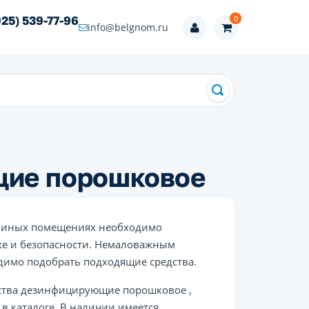
0
925) 539-77-96
info@belgnom.ru
щие порошковое
 в иных помещениях необходимо
кже и безопасности. Немаловажным
димо подобрать подходящие средства.
дства дезинфицирующие порошковое ,
в каталоге. В наличии имеется