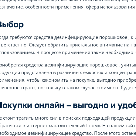
азначение, особенности применения, сфера использования
Выбор
огда требуются средства дезинфицирующие порошковое , к 
тветственно. Следует обратить пристальное внимание на на
спользованием. В процессе применения также необходимо 
риобретая средства дезинфицирующие порошковое , учитыв
родукция представлена в различных емкостях и концентрац
рименения, чтобы сэкономить на покупке, выгодно приобр
ли концентраты, поскольку в таком случае стоимость будет
Покупки онлайн – выгодно и удо
е стоит тратить много сил в поисках подходящей продукции 
братиться в интернет-магазин «Белый Гном». На нашем сайт
еобходимое дезинфицирующее средство. После этого останет