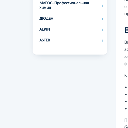
МАГОС- Профессиональная
с
химия
п
ДЮДЕН
ALPIN
ASTER
В
а
з
ф
К
П
б