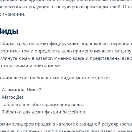
овременная продукция от популярных производителей. Она 
рименении.
Виды
ыбирая средства дезинфицирующие порошковое , первонача
ссортиментом и определить цель применения дезинфицирую
аглянуть к нам в каталог. Именно здесь и представлены вс
отографиями и описаниями.
 наиболее востребованным видам можно отнести:
Аламинол, Ника 2,
Магос Дез,
таблетки для обеззараживания воды,
Таблетки для дезинфекции бассейнов.
омимо лидеров продаж в каталоге с завидной регулярност
рендов, с которыми смогут ознакомиться покупатели, изучив