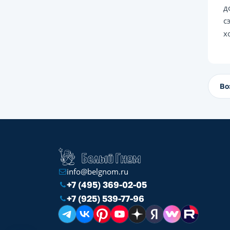
д
с
х
Во
info@belgnom.ru
+7 (495) 369-02-05
+7 (925) 539-77-96