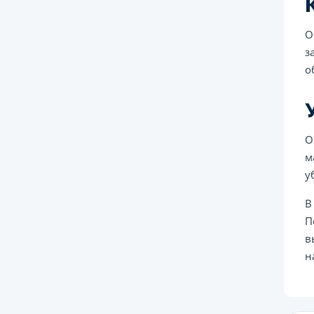
О
з
о
О
м
у
В
П
в
н