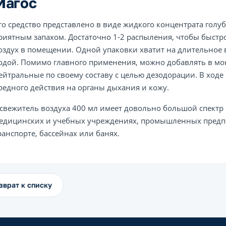
Магос
то средство представлено в виде жидкого концентрата голуб
риятным запахом. Достаточно 1-2 распыления, чтобы быстр
оздух в помещении. Одной упаковки хватит на длительное в
одой. Помимо главного применения, можно добавлять в м
ейтральные по своему составу с целью дезодорации. В ход
редного действия на органы дыхания и кожу.
свежитель воздуха 400 мл имеет довольно большой спектр
едицинских и учебных учреждениях, промышленных предпри
ранспорте, бассейнах или банях.
зврат к списку