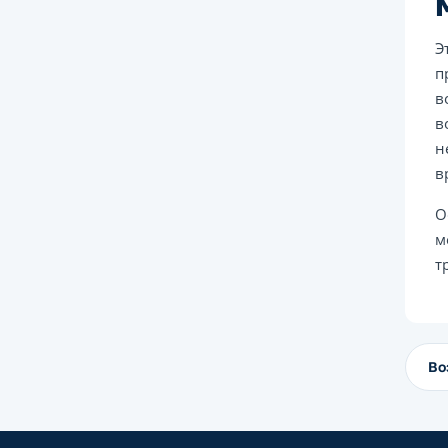
Э
п
в
в
н
в
О
м
т
Во