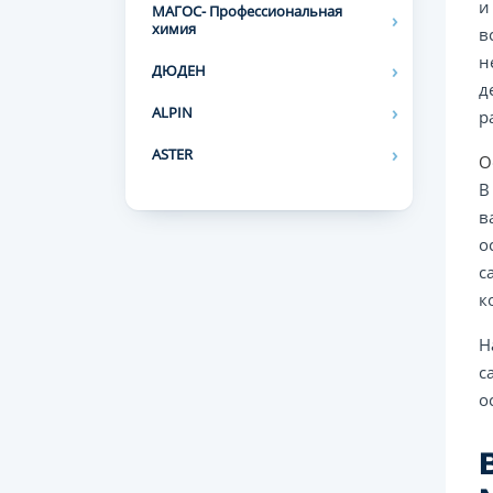
и
МАГОС- Профессиональная
химия
в
н
ДЮДЕН
д
ALPIN
р
ASTER
О
В
в
о
с
к
Н
с
о