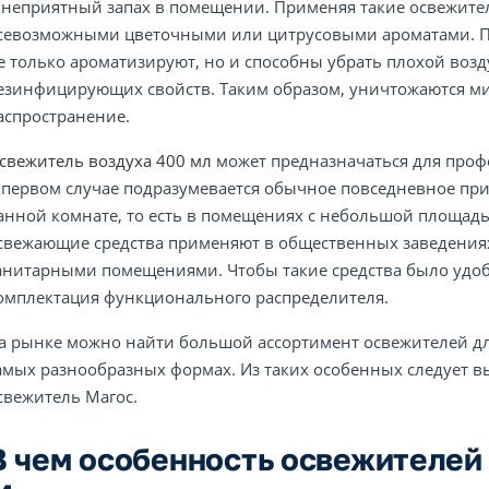
 неприятный запах в помещении. Применяя такие освежител
севозможными цветочными или цитрусовыми ароматами. П
е только ароматизируют, но и способны убрать плохой возд
езинфицирующих свойств. Таким образом, уничтожаются ми
аспространение.
свежитель воздуха 400 мл
может предназначаться для проф
 первом случае подразумевается обычное повседневное при
анной комнате, то есть в помещениях с небольшой площадь
свежающие средства применяют в общественных заведениях
анитарными помещениями. Чтобы такие средства было удоб
омплектация функционального распределителя.
а рынке можно найти большой ассортимент освежителей дл
амых разнообразных формах. Из таких особенных следует
свежитель Магос.
В чем особенность освежителей