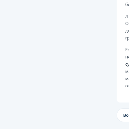
б
Л
О
д
г
Е
н
с
м
м
о
Во