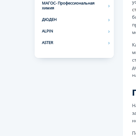
у
МАГОС- Профессиональная
химия
с
б
ДЮДЕН
п
ALPIN
м
ASTER
К
м
с
д
н
Н
з
н
П