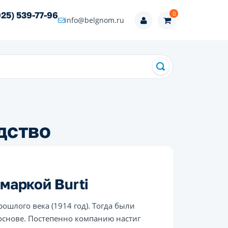
0
925) 539-77-96
info@belgnom.ru
дство
маркой Burti
ошлого века (1914 год). Тогда были
основе. Постепенно компанию настиг