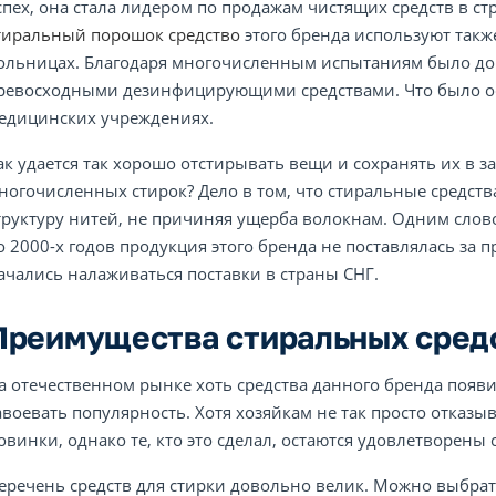
спех, она стала лидером по продажам чистящих средств в ст
тиральный порошок средство
этого бренда используют такж
ольницах. Благодаря многочисленным испытаниям было дока
ревосходными дезинфицирующими средствами. Что было ос
едицинских учреждениях.
ак удается так хорошо отстирывать вещи и сохранять их в 
ногочисленных стирок? Дело в том, что стиральные средств
труктуру нитей, не причиняя ущерба волокнам. Одним слово
о 2000-х годов продукция этого бренда не поставлялась за 
ачались налаживаться поставки в страны СНГ.
Преимущества стиральных средс
а отечественном рынке хоть средства данного бренда появи
авоевать популярность. Хотя хозяйкам не так просто отказы
овинки, однако те, кто это сделал, остаются удовлетворены
еречень средств для стирки довольно велик. Можно выбрат