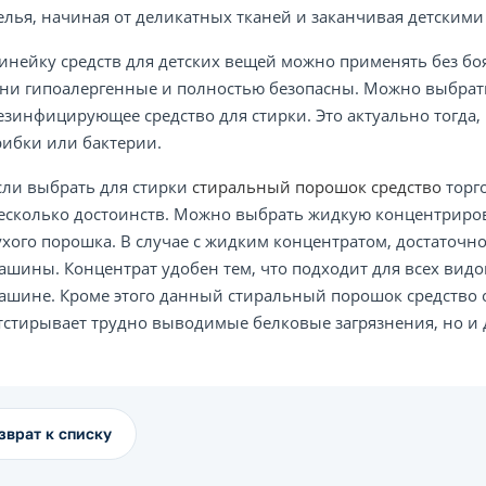
елья, начиная от деликатных тканей и заканчивая детским
инейку средств для детских вещей можно применять без боя
ни гипоалергенные и полностью безопасны. Можно выбрать
езинфицирующее средство для стирки. Это актуально тогда
рибки или бактерии.
сли выбрать для стирки
стиральный порошок средство
торг
есколько достоинств. Можно выбрать жидкую концентриро
ухого порошка. В случае с жидким концентратом, достаточно
ашины. Концентрат удобен тем, что подходит для всех видо
ашине. Кроме этого данный стиральный порошок средство о
тстирывает трудно выводимые белковые загрязнения, но и 
зврат к списку