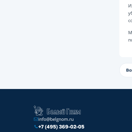
И
у
с
М
п
Во
info@belgnom.ru
+7 (495) 369-02-05