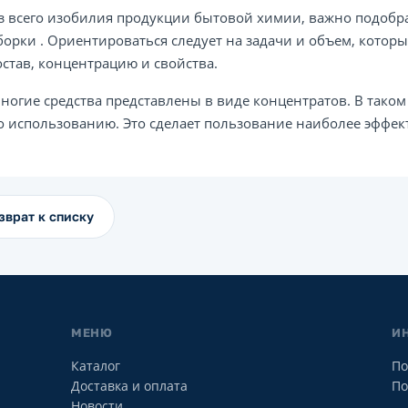
з всего изобилия продукции бытовой химии, важно подобр
борки . Ориентироваться следует на задачи и объем, котор
остав, концентрацию и свойства.
ногие средства представлены в виде концентратов. В таком
о использованию. Это сделает пользование наиболее эффе
зврат к списку
МЕНЮ
И
Каталог
По
Доставка и оплата
По
Новости