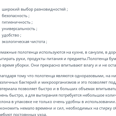
широкий выбор разновидностей ;
безопасность ;
гигиеничность ;
универсальность ;
удобство ;
экологическая чистота ;
умажные полотенца используются на кухне, в санузле, в дор
ытирать руки, продукты питания и предметы.Полотенца бу
о время уборки. Они прекрасно впитывают влагу и и не ост
лагодаря тому что полотенца являются одноразовыми, на ни
азличных бактерий и микроорганизмов и это позволяет подд
атериала позволяет быстро и в больших объемах впитывать в
чень быстро, а для вытирания потребуется небольшое коли
улона в упаковке не только очень удобны в использовании
экономить немало времени и сил, необходимых на стирку 
ребуют постоянных уход.