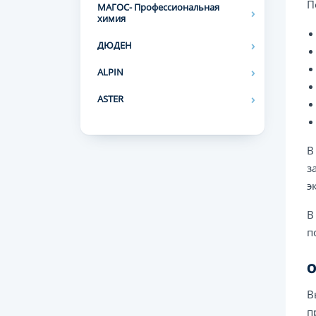
П
МАГОС- Профессиональная
химия
ДЮДЕН
ALPIN
ASTER
В
з
э
В
п
О
В
п