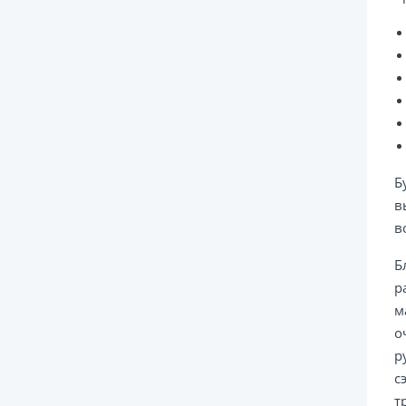
Б
в
в
Б
р
м
о
р
с
т