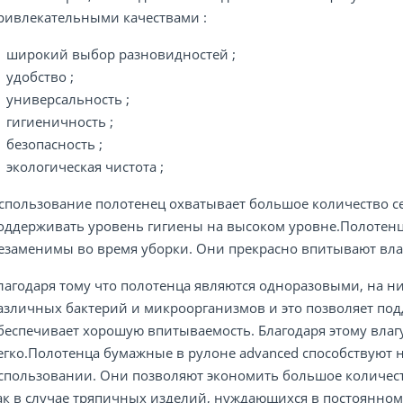
ривлекательными качествами :
широкий выбор разновидностей ;
удобство ;
универсальность ;
гигиеничность ;
безопасность ;
экологическая чистота ;
спользование полотенец охватывает большое количество с
оддерживать уровень гигиены на высоком уровне.Полотенц
езаменимы во время уборки. Они прекрасно впитывают влаг
лагодаря тому что полотенца являются одноразовыми, на ни
азличных бактерий и микроорганизмов и это позволяет под
беспечивает хорошую впитываемость. Благодаря этому влаг
егко.Полотенца бумажные в рулоне advanced способствуют 
спользовании. Они позволяют экономить большое количеств
ак в случае тряпичных изделий, нуждающихся в постоянном