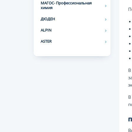
МАГОС- Профессиональная
химия
П
ДЮДЕН
ALPIN
ASTER
В
з
э
В
п
П
В