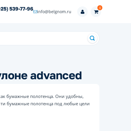
0
925) 539-77-96
info@belgnom.ru
улоне advanced
как бумажные полотенца. Они удобны,
йти бумажные полотенца под любые цели