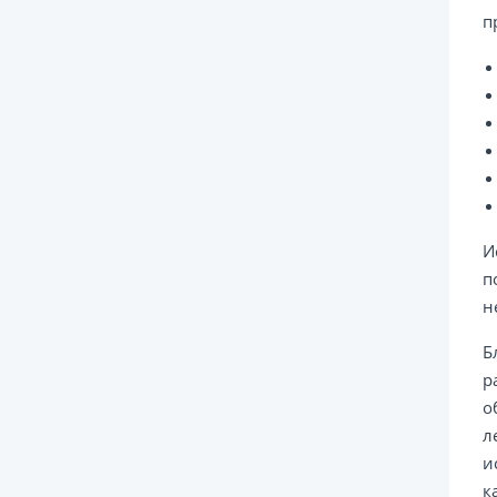
п
И
п
н
Б
р
о
л
и
к