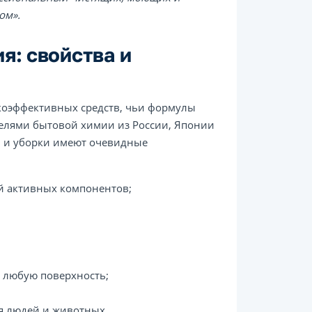
ом».
я: свойства и
коэффективных средств, чьи формулы
елями бытовой химии из России, Японии
и и уборки имеют очевидные
й активных компонентов;
а любую поверхность;
я людей и животных.