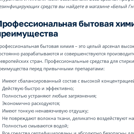
езинфицирующих средств вы найдете в магазине «Белый Гн
Профессиональная бытовая хими
преимущества
рофессиональная бытовая химия – это целый арсенал высо
остоянно разрабатываются и совершенствуются производит
 европейских стран. Профессиональные средства для стирк
реимущества перед привычными препаратами:
Имеют сбалансированный состав с высокой концентрацие
Действую быстро и эффективно;
Полностью устраняют любые загрязнения;
Экономично расходуются;
Имеют тонкую ненавязчивую отдушку;
Не повреждают волокна ткани, деликатно воздействуют н
Полностью смываются водой;
Все средства сертифицированы и абсолютно безопасны дл