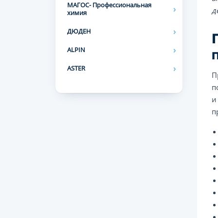
МАГОС- Профессиональная
д
химия
ДЮДЕН
ALPIN
ASTER
П
п
и
п