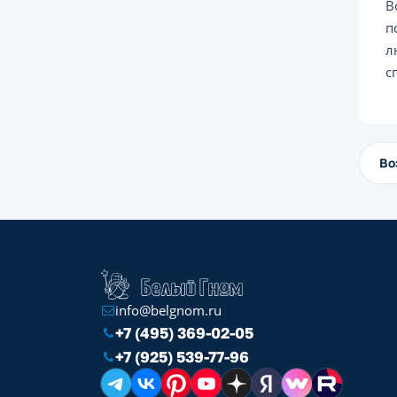
В
п
л
с
Во
info@belgnom.ru
+7 (495) 369-02-05
+7 (925) 539-77-96