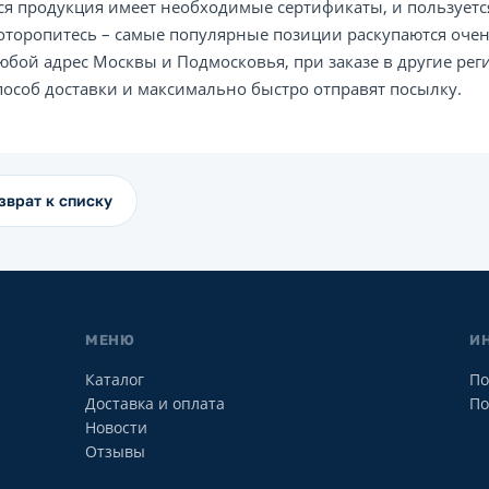
ся продукция имеет необходимые сертификаты, и пользует
оторопитесь – самые популярные позиции раскупаются очен
юбой адрес Москвы и Подмосковья, при заказе в другие р
пособ доставки и максимально быстро отправят посылку.
зврат к списку
МЕНЮ
И
Каталог
По
Доставка и оплата
По
Новости
Отзывы