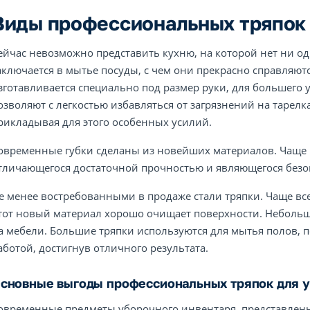
Виды профессиональных тряпок 
ейчас невозможно представить кухню, на которой нет ни о
аключается в мытье посуды, с чем они прекрасно справляют
зготавливается специально под размер руки, для большего
озволяют с легкостью избавляться от загрязнений на тарелка
рикладывая для этого особенных усилий.
овременные губки сделаны из новейших материалов. Чаще 
тличающегося достаточной прочностью и являющегося без
е менее востребованными в продаже стали тряпки. Чаще в
тот новый материал хорошо очищает поверхности. Неболь
а мебели. Большие тряпки используются для мытья полов, п
аботой, достигнув отличного результата.
сновные выгоды профессиональных тряпок для у
овременные предметы уборочного инвентаря, представлен