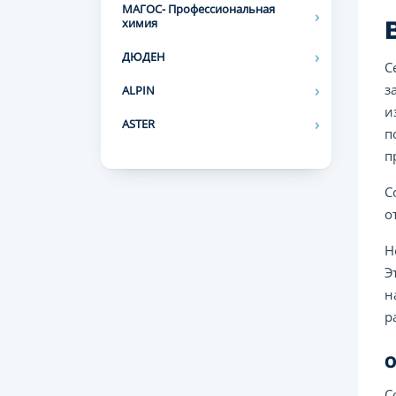
МАГОС- Профессиональная
химия
ДЮДЕН
С
з
ALPIN
и
ASTER
п
п
С
о
Н
Э
н
р
О
С