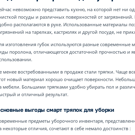
ейчас невозможно представить кухню, на которой нет ни од
чисткой посуды и различных поверхностей от загрязнений.
добно располагаются в руке. Использованные материалы поз
агрязнений на тарелках, кастрюлях и другой посуде, не при
ля изготовления губок используются разные современные м
иды поролона, отличающегося достаточной прочностью и 
спользовании.
е менее востребованными в продаже стали тряпки. Чаще в
тот новый материал хорошо очищает поверхности. Неболь
а мебели. Большими тряпками удобно убирать пол и разли
ыстрый и отличный результат.
сновные выгоды смарт тряпок для уборки
овременные предметы уборочного инвентаря, представлен
а некоторые отличия, сочетают в себе немало достоинств :