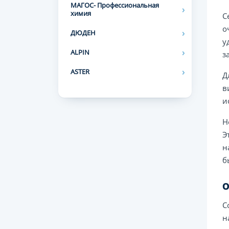
МАГОС- Профессиональная
химия
С
о
ДЮДЕН
у
ALPIN
з
ASTER
Д
в
и
Н
Э
н
б
О
С
н