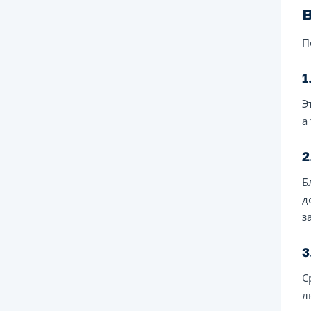
П
1
Э
а
2
Б
д
з
3
С
л