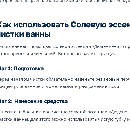
оторое есть в арсенале каждой хозяйки, обеспечивает лёгку
_______________________________________
Как использовать Солевую эссе
чистки ванны
истка ванны с помощью солевой эссенции «Дюден» — это пр
ного времени или усилий. Вот пошаговая инструкция:
аг 1: Подготовка
еред началом чистки обязательно наденьте резиновые перча
онцентрированное и может вызвать раздражение кожи.
аг 2: Нанесение средства
анесите небольшое количество соляной эссенции «Дюден» 
частки ванны. Для этого можно использовать чистую губку 