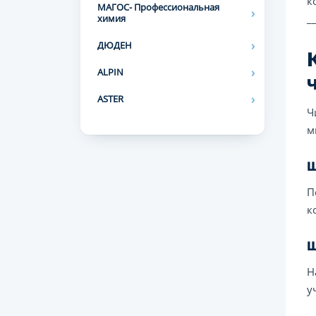
к
МАГОС- Профессиональная
_
химия
ДЮДЕН
ALPIN
ASTER
Ч
м
Ш
П
к
Ш
Н
у