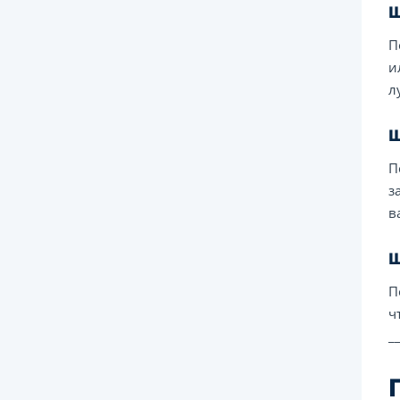
Ш
П
и
л
Ш
П
з
в
Ш
П
ч
_