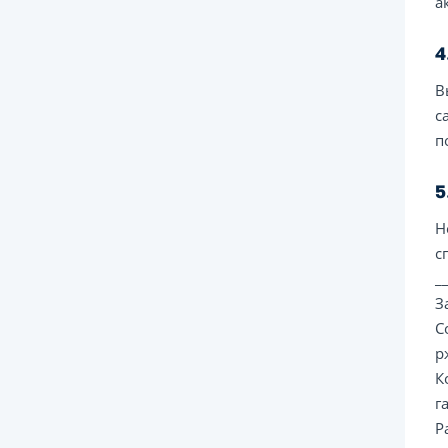
а
4
В
с
п
5
Н
с
_
З
С
р
К
г
Р