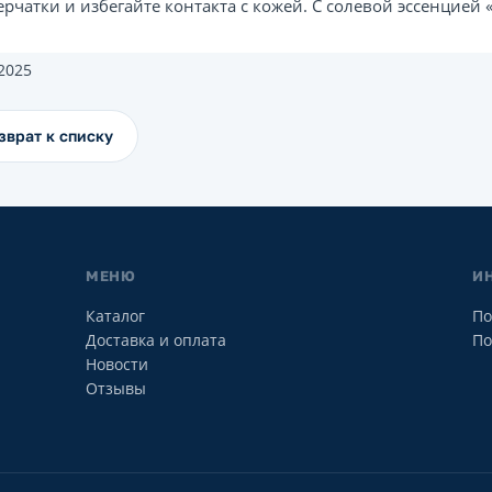
ерчатки и избегайте контакта с кожей. С солевой эссенцией
.2025
зврат к списку
МЕНЮ
И
Каталог
По
Доставка и оплата
По
Новости
Отзывы