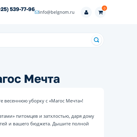
0
925) 539-77-96
info@belgnom.ru
агос Мечта
те весеннюю уборку с «Магос Мечта»!
тами» питомцев и затхлостью, даря дому
стей и вашего бюджета. Дышите полной