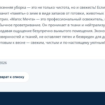
есенняя уборка — это не только чистота, но и свежесть! Есл
ранит «память» о зиме в виде запахов от готовки, животны
трих. «Магос Мечта» — это профессиональный освежитель, к
бычное проветривание. Он проникает в ткани и нейтрализу
оздавая ощущение безупречно вымытого помещения. Эконо
оверхностей и тканей, не оставляет пятен и безвреден для
отовым к весне — свежим, чистым и по-настоящему уютным
.2026
зврат к списку