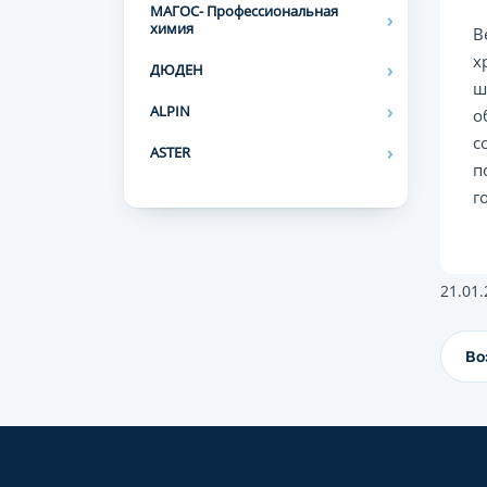
МАГОС- Профессиональная
химия
В
х
ДЮДЕН
ш
ALPIN
о
с
ASTER
п
г
21.01
Во