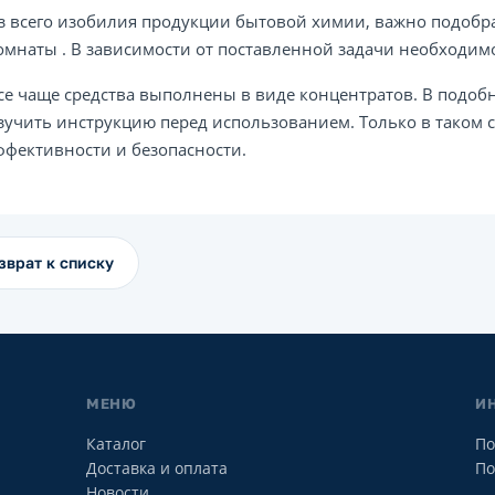
з всего изобилия продукции бытовой химии, важно подобр
омнаты . В зависимости от поставленной задачи необходимо
се чаще средства выполнены в виде концентратов. В подо
зучить инструкцию перед использованием. Только в таком
ффективности и безопасности.
зврат к списку
МЕНЮ
И
Каталог
По
Доставка и оплата
По
Новости