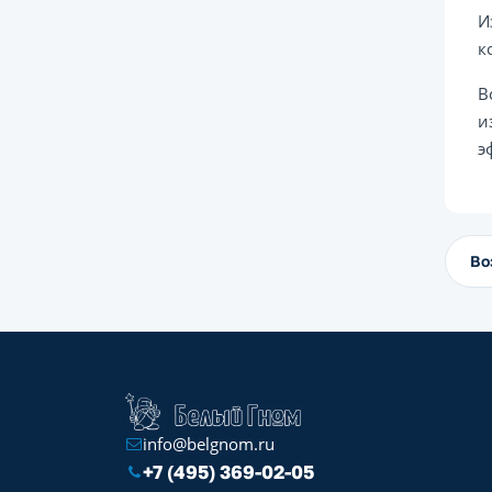
И
к
В
и
э
Во
info@belgnom.ru
+7 (495) 369-02-05