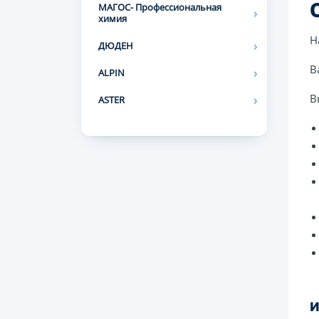
МАГОС- Профессиональная
химия
Н
ДЮДЕН
В
ALPIN
В
ASTER
И