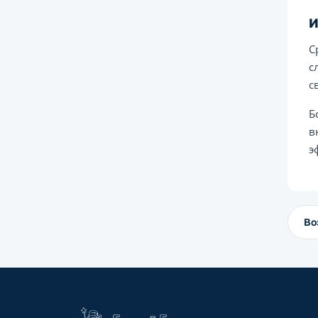
И
С
с
с
Б
в
э
Во