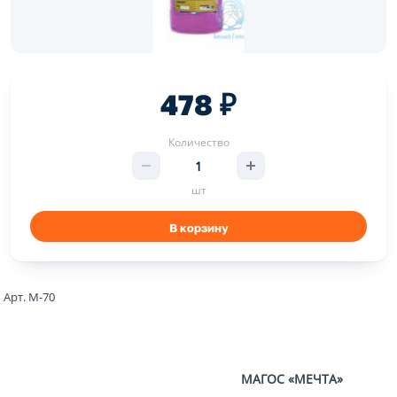
478 ₽
Количество
шт
В корзину
Арт. М-70
МАГОС «МЕЧТА»