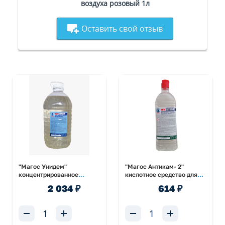
воздуха розовый 1л
Оставить свой отзыв
"Магос Унидем"
"Магос Антикам- 2"
концентрированное
кислотное средство для
нейтральное моющее
удаления минерально-
2 034 ₽
614 ₽
средство с дез эффектом
белковых отложений 1л
5л /ПЭТ