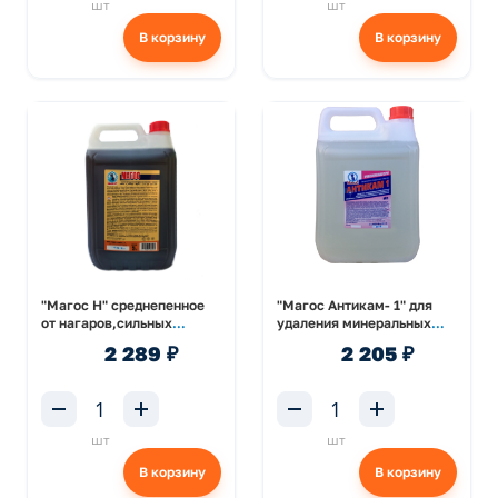
шт
шт
В корзину
В корзину
"Магос Н" среднепенное
"Магос Антикам- 1" для
от нагаров,сильных
удаления минеральных
жировых загрязнений и
отложений 5л
2 289 ₽
2 205 ₽
отложений 5л
шт
шт
В корзину
В корзину