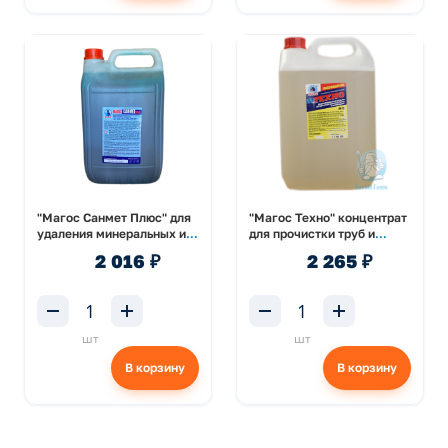
"Магос Санмет Плюс" для
"Магос Техно" концентрат
удаления минеральных и
для прочистки труб и
известковых отложений
канализации 5л
2 016 ₽
2 265 ₽
5л
шт
шт
В корзину
В корзину