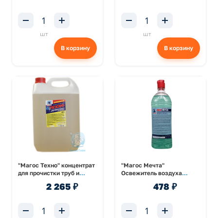
шт
шт
В корзину
В корзину
"Магос Техно" концентрат
"Магос Мечта"
для прочистки труб и
Освежитель воздуха
канализации 5л
голубой 1л
2 265 ₽
478 ₽