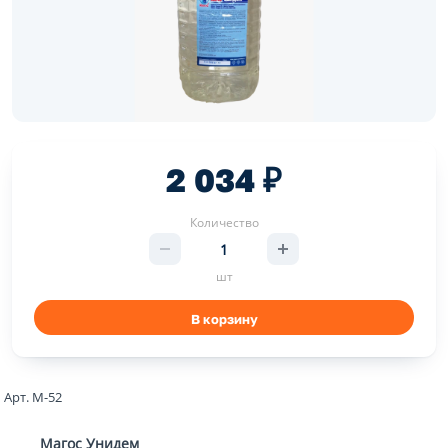
2 034 ₽
Количество
шт
В корзину
Арт. М-52
Магос Унидем