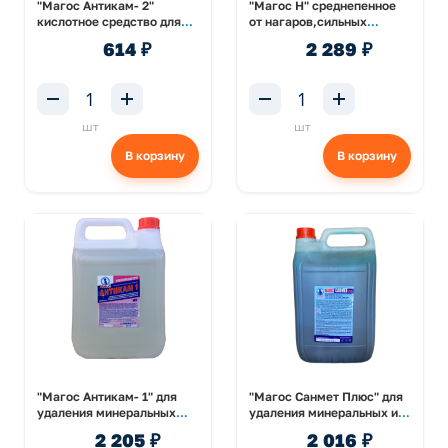
"Магос Антикам- 2"
"Магос Н" среднепенное
кислотное средство для
от нагаров,сильных
удаления минерально-
жировых загрязнений и
614 ₽
2 289 ₽
белковых отложений 1л
отложений 5л
шт
шт
В корзину
В корзину
"Магос Антикам- 1" для
"Магос Санмет Плюс" для
удаления минеральных
удаления минеральных и
отложений 5л
известковых отложений
2 205 ₽
2 016 ₽
5л